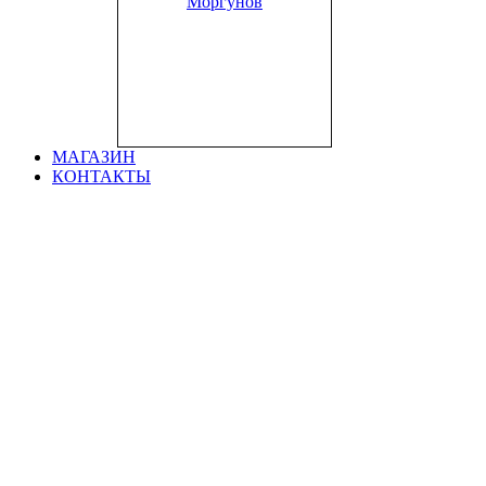
«
Взгляд изнутри
»
21 августа 2021
МАГАЗИН
КОНТАКТЫ
Материалы данной страницы могут свобод