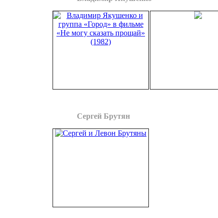
«
Музыкальный ри
Ленинградское ТВ, 5 авгус
Владимир Якушенко и группа «Город»
«
Ты (Пришла – деловито…)
»
1982
Сергей Брутян
Сергей и Левон Брутян