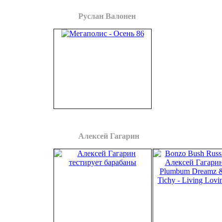
Руслан Валонен
Мегаполис
Осень 86
1992
Алексей Гагарин
Тест барабанов
студия «Компрессор», сентябрь 2015
Алексей Гагарин feat. Plum
Living Loving Ma
Bonzo Bush Russia, 12 сент