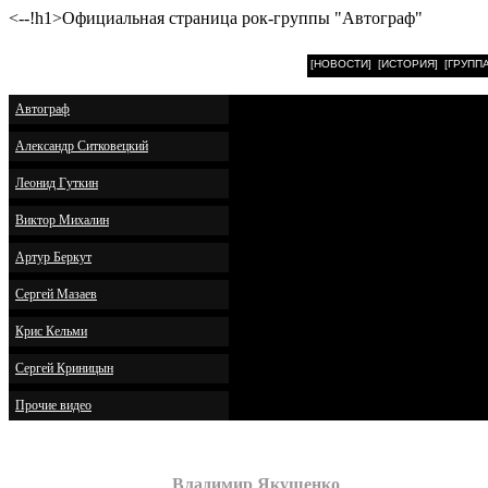
<--!h1>Официальная страница рок-группы "Автограф"
[НОВОСТИ]
[ИСТОРИЯ]
[ГРУППА
Автограф
Александр Ситковецкий
Леонид Гуткин
Виктор Михалин
Артур Беркут
Сергей Мазаев
Крис Кельми
Сергей Криницын
Прочие видео
Владимир Якушенко