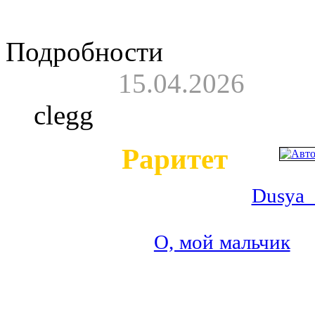
«Комсомольской пр
Подробности
15.04.2026
clegg
Раритет
9 апреля канал
Dusya 
неизвестное видео выс
песней «
О, мой мальчик
» 
в «Олимпийском», 14-15 ап
Вот что писал «Моско