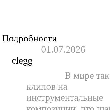
Сергей Мазаев в д
канала» «Вячеслав
последней ноты».
Подробности
01.07.2026
clegg
Пресса.
В мире так
клипов на
инструментальные
композиции, что ша