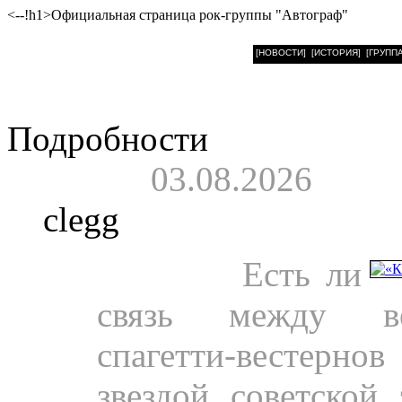
<--!h1>Официальная страница рок-группы "Автограф"
[НОВОСТИ]
[ИСТОРИЯ]
[ГРУППА
Подробности
03.08.2026
clegg
Пресса.
Есть ли
связь между ве
спагетти-вестер
звездой советской