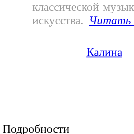
классической музык
искусства.
Читать
Кубани» (1983).
Видео.
«
Калина
»
Мазаева и Алёны
«Настроение» на Т
«Вся правда» 
Центральном телеви
Подробности