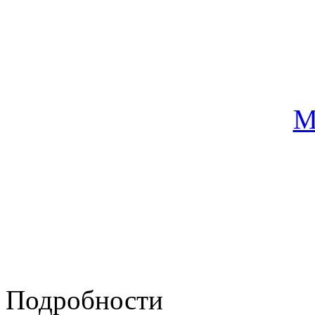
гастроях «Ви
Архангельске.
(Спас
Дискография.
Нов
Беркута - сингл «
М
эстрадной певицей
Видео.
Крис Ке
хулиганов» на 
телевидение».
Подробности