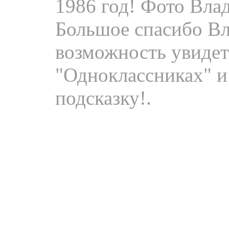
1986 год! Фото Вла
Большое спасибо Вл
возможность увидет
"Одноклассниках" и
подсказку!.
Видео.
Группа TSA
С
ергей Маврин - ги
вокал, гитара,
Р
об К
едиственным концер
клубе «Пилот», 31 а