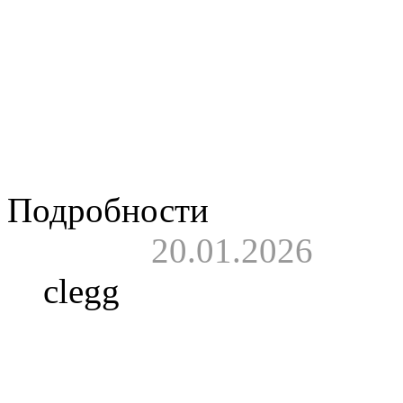
Зуйкову)
.
Видео.
Артур Берку
Дмитрия Добрынина
концертах и многом 
Подробности
20.01.2026
clegg
Дискография.
Пиратский лейбл K