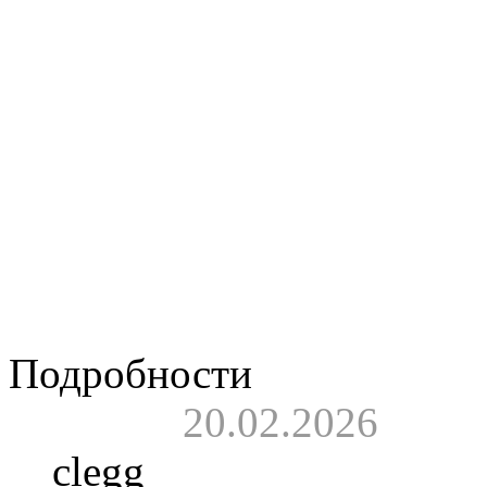
Дискография.
Циф
группы «Б.М.П.» -
которого принимал 
Видео.
От дебошей 
Мазаев победил з
хроника» на «5 кана
Подробности
20.02.2026
clegg