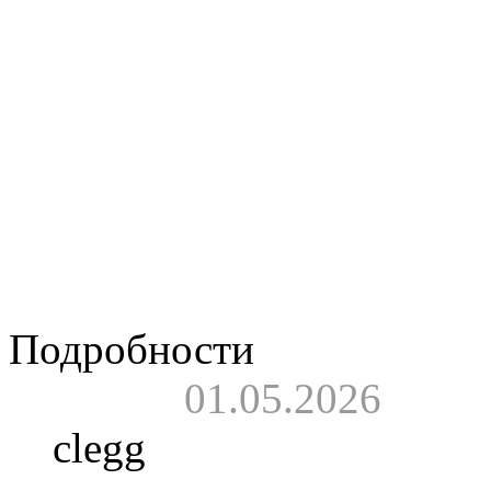
Видео.
Новый клип
и Сергея Мазаева - 
жизни всегда ест
переосмыслить ценн
Ladkor Guitars в
Ситковецкого в студ
Подробности
01.05.2026
clegg