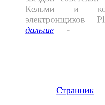
Кельми и ком
электронщиков Pl
дальше
-
новое
«Ночного рандеву».
Видео.
Сергей 
кодекс» в гостях у 
телеканале «Культур
Песня «
Странник
» 
«Кипфанского сума