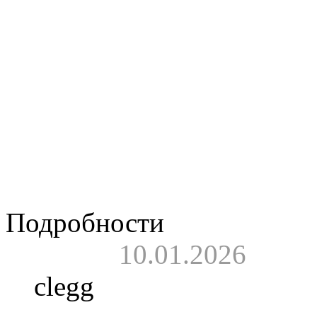
дополненными кон
«Добрый день» и
расширенным «Голо
стилизованы под
содержат многос
текстами песен.
Подробности
10.01.2026
clegg