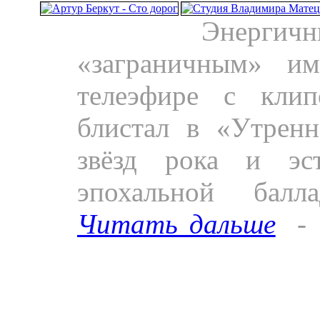
Пресса.
Энергич
«заграничным» им
телеэфире с клип
блистал в «Утренн
звёзд рока и эс
эпохальной балл
Читать дальше
-
падение Криса Кель
Видео.
Клип Артура