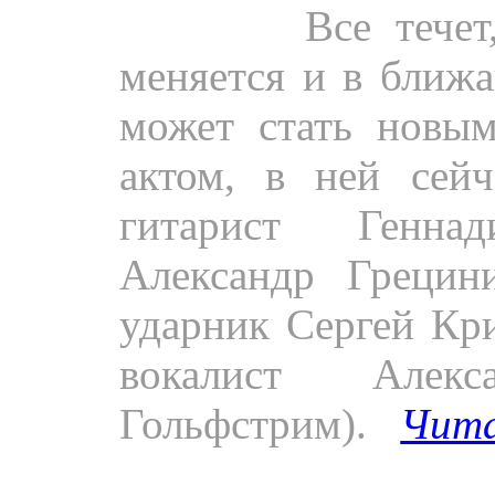
Пресса.
Все течет
меняется и в ближ
может стать новым
актом, в ней сейч
гитарист Генна
Александр Грецини
ударник Сергей Кр
вокалист Алек
Гольфстрим).
Чит
«Rock City» о групп