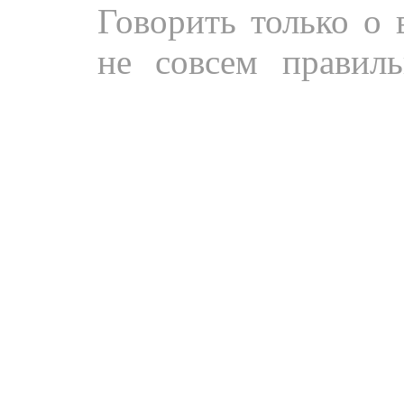
Говорить только о 
не совсем правиль
реклама предстоящ
«Московском комсом
Дискография.
Циф
«Rhenium» из Каз
участием Артура Бе
Видео.
Сергей
Александра Ана