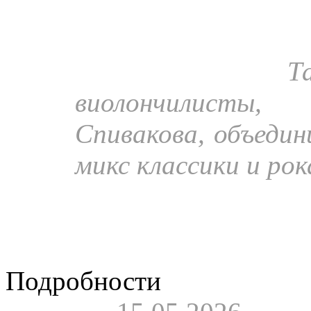
Видео.
Новый пр
«Cellobeats», Моск
21 марта 2026:
Т
виолончилисты
Спивакова, объеди
микс классики и рок
«Автограф» в истор
Булата Мадиева.
Подробности