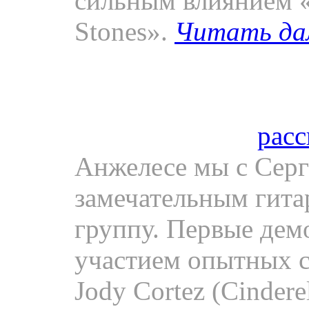
сильным влиянием «
Stones».
Читать да
Metel Zone» (1992).
Фото.
Редчайшая ф
Леонид Гуткин
расс
Анжелесе мы с Сер
замечательным гита
группу. Первые демо
участием опытных 
Jody Cortez (Cindere