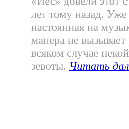
«Йес» довели этот с
лет тому назад. Уже
настоянная на музы
манера не вызывает 
всяком случае некой
зевоты.
Читать да
книги середины 80х
Фото.
XII Всемирн
и студентов, Культ
деревни, август 198