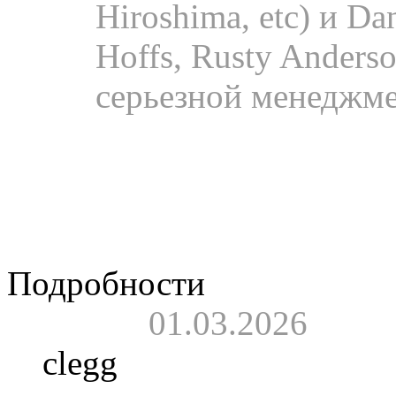
Hiroshima, etc) и Da
Hoffs, Rusty Anderso
серьезной менеджме
Видео.
Парафраз «В
«Автографа» на ютю
Reactions».
Подробности
01.03.2026
clegg