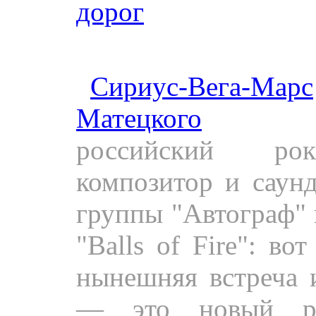
дорог
».
Леонид Гуткин пре
«
Сириус-Вега-Марс
Матецкого
» на «
российский рок-
композитор и саунд
группы "Автограф" 
"Balls of Fire": во
нынешняя встреча 
— это новый рел