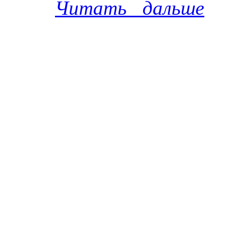
Читать дальше
Баронина на мини-
(1992).
Видео.
Прямая тра
«Balls of Fire» (Л
Маша Кац - вокал, 
- гитара, вокал, И
московского джаз
(9 сентября 2025).