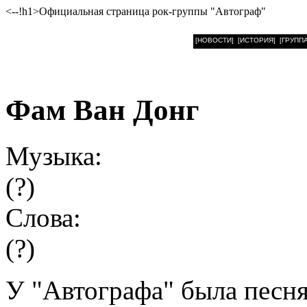
<--!h1>Официальная страница рок-группы "Автограф"
[НОВОСТИ]
[ИСТОРИЯ]
[ГРУППА
Фам Ван Донг
Музыка:
(?)
Слова:
(?)
У "Автографа" была песн