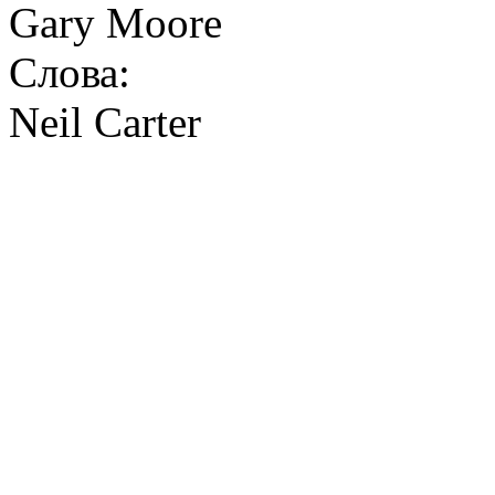
Gary Moore
Слова:
Neil Carter
Loneliness 
A broken heart that just
It's hard to ta
The days are long and the n
You hope that sh
But the da
You'll never know t
Empty rooms, where we