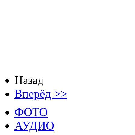
You'll never know 
Empty rooms, where we
Empty rooms, where we
Empty rooms, where we
Empty rooms, where we
Empty room
Назад
Вперёд >>
ФОТО
АУДИО