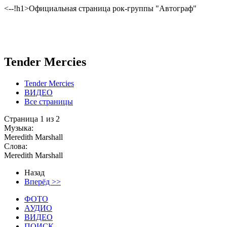
<--!h1>Официальная страница рок-группы "Автограф"
Tender Mercies
Tender Mercies
ВИДЕО
Все страницы
Страница 1 из 2
Музыка:
Meredith Marshall
Слова:
Meredith Marshall
Назад
Вперёд >>
ФОТО
АУДИО
ВИДЕО
ПОИСК