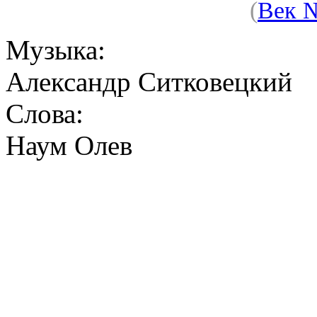
(
Век 
Музыка:
Александр Ситковецкий
Слова:
Наум Олев
Первое утро Земл
Солнца осколки стек
Дверь в никуда посред
Утро после войны
В тысячный paз мне
Я просыпаюсь во 