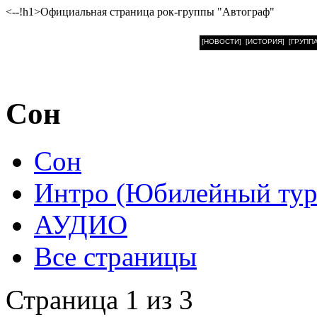
<--!h1>Официальная страница рок-группы "Автограф"
[НОВОСТИ]
[ИСТОРИЯ]
[ГРУППА
Сон
Сон
Интро (Юбилейный тур
АУДИО
Все страницы
Страница 1 из 3