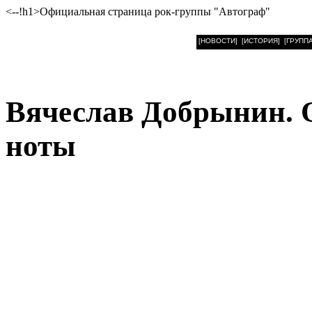
<--!h1>Официальная страница рок-группы "Автограф"
[НОВОСТИ]
[ИСТОРИЯ]
[ГРУППА
Вячеслав Добрынин. О
ноты
От детской гармошки д
концертных залов. Истори
композитора, его яркой
верных друзей, которые 
пути.