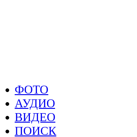
Автор сценария:
Наталья 
Режиссер:
Надежда Ярков
Продюсеры:
Лариса Крив
Вольнов
Производство:
Творческая
ФОТО
АУДИО
ВИДЕО
ПОИСК