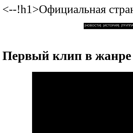
<--!h1>Официальная стра
[НОВОСТИ]
[ИСТОРИЯ]
[ГРУППА
Первый клип в жанре