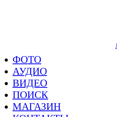
Life снимал ее, оберну
американский.
Perestrock & Glamnost, гов
ФОТО
АУДИО
ВИДЕО
ПОИСК
МАГАЗИН