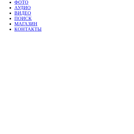
ФОТО
АУДИО
ВИДЕО
ПОИСК
МАГАЗИН
КОНТАКТЫ
Материалы данной страницы могут свобод