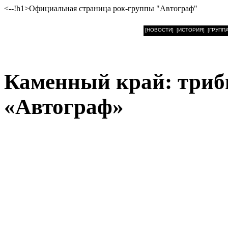
<--!h1>Официальная страница рок-группы "Автограф"
[НОВОСТИ]
[ИСТОРИЯ]
[ГРУППА
Каменный край: триб
«Автограф»
Дорогие слушатели!
С нескрываемым чувством
2025 выходит наша новая 
это не просто очередной
«Каменный край: трибьют-