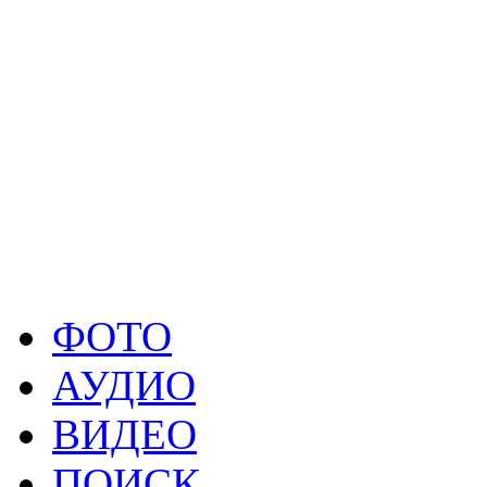
Разливанова, Георгия В
Комарову, Никиту Лоба
Хлебникова, Александра 
Павла Дадяна, Дмитрия 
небезразлично наше творч
Посвящается светлой памя
ФОТО
АУДИО
ВИДЕО
ПОИСК