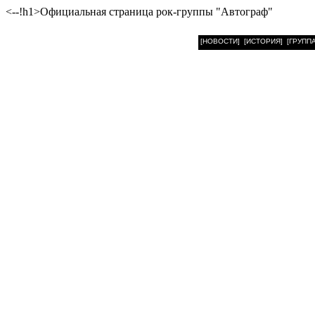
<--!h1>Официальная страница рок-группы "Автограф"
[НОВОСТИ]
[ИСТОРИЯ]
[ГРУППА
Поступили в прод
з
группы АВТОГРА
ВК-сообщество “
Football 
работой с мерчандайзинго
артистов, рок-групп и ор
своей истории ретро-сер
группы АВТОГРАФ образца