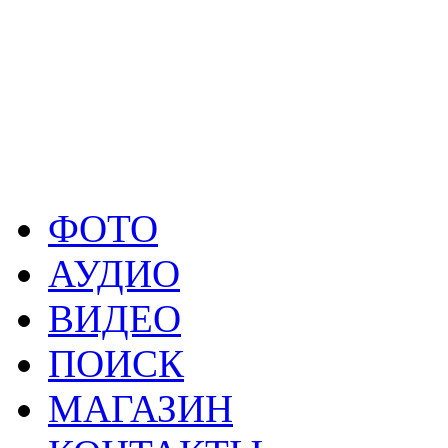
Концерты коллектива н
Летом этого года «Ав
международного фестивал
после котоporo объехал с 
ФОТО
АУДИО
ВИДЕО
ПОИСК
МАГАЗИН