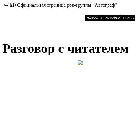
<--!h1>Официальная страница рок-группы "Автограф"
[НОВОСТИ]
[ИСТОРИЯ]
[ГРУППА
Разговор с читателем
Слышал по 
музыкальн
Расскажите об
Рок-группа «Автограф»