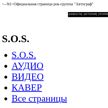
<--!h1>Официальная страница рок-группы "Автограф"
[НОВОСТИ]
[ИСТОРИЯ]
[ГРУППА
S.O.S.
S.O.S.
АУДИО
ВИДЕО
КАВЕР
Все страницы