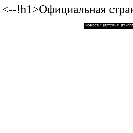
<--!h1>Официальная стра
[НОВОСТИ]
[ИСТОРИЯ]
[ГРУППА
Илья Валерьевич Камал
Челябинске.
Увлекся игрой на гитаре в 1
В 2013 году переехал в Мо
Лауреат гран-при всеро