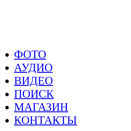
шоу-бизнесе» и «Луч
зарубежных исполнител
года».
Увлечекается видео и фото
ФОТО
АУДИО
ВИДЕО
ПОИСК
МАГАЗИН
КОНТАКТЫ