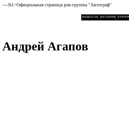
<--!h1>Официальная страница рок-группы "Автограф"
[НОВОСТИ]
[ИСТОРИЯ]
[ГРУППА
Андрей Агапов
Андрей Николаевич Ага
в Москве. Родители Аг
торговли и Агапова Антон
вечернюю музыкальную ш
1984 году вечернее отд