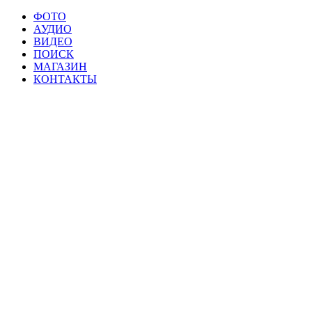
ФОТО
АУДИО
ВИДЕО
ПОИСК
МАГАЗИН
КОНТАКТЫ
Материалы данной страницы могут свобод