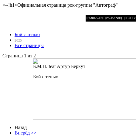
<--!h1>Официальная страница рок-группы "Автограф"
[НОВОСТИ]
[ИСТОРИЯ]
[ГРУППА
Бой с тенью
2025
Все страницы
Страница 1 из 2
Б.М.П. feat Артур Беркут
Бой с тенью
Цифровой сингл.
1 трек
Общая продолж
Дата релиза
: 14
Назад
Вперёд >>