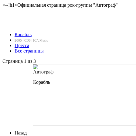
<--!h1>Официальная страница рок-группы "Автограф"
Корабль
2005 | CDS | ICA Music
Пресса
Все страницы
Страница 1 из 3
Автограф
Корабль
Четвертый студий
Запись: студия И
Общая продолж
Дата релиза
: 31
Назад