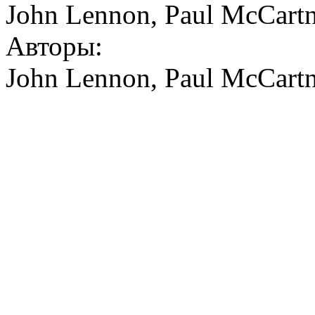
John Lennon, Paul McCart
Авторы:
John Lennon, Paul McCart
All W
Is Give 
All We Are Sayi
Is Give 
All W
Is Give 
All We Are Saying 
Is Give