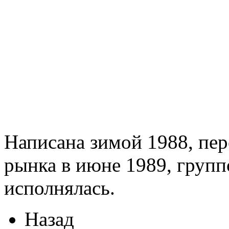
No sta
No I don't w
No I refuse to
No I don't w
No sta
Написана зимой 1988, пер
рынка в июне 1989, групп
исполнялась.
Назад