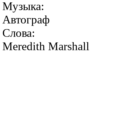
Музыка:
Автограф
Слова:
Meredith Marshall
Take a l
Do you l
Your life
There's no 
You beli
Ju
Then your next t