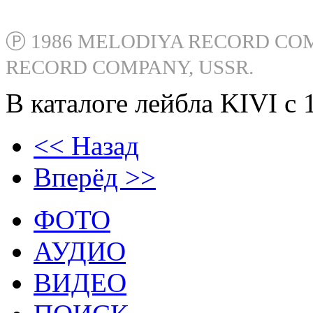
Художники: В. Ковригина, А. Коло
Ⓟ 1986 MELODIYA RECORD COM
RECORD COMPANY, USSR.
В каталоге лейбла KIVI с 
<< Назад
Вперёд >>
ФОТО
АУДИО
ВИДЕО