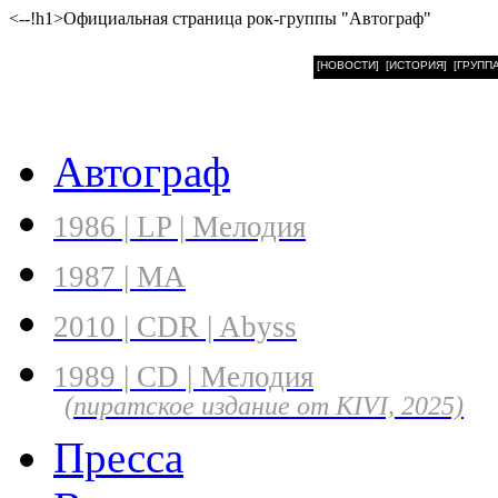
<--!h1>Официальная страница рок-группы "Автограф"
[НОВОСТИ]
[ИСТОРИЯ]
[ГРУППА
Автограф
1986 | LP | Мелодия
1987 | МА
2010 | CDR | Abyss
1989 | CD | Мелодия
(пиратское издание от KIVI, 2025)
Пресса