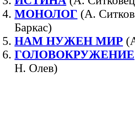
ИСТИНА
(А. Ситковец
МОНОЛОГ
(А. Ситков
Баркас)
НАМ НУЖЕН МИР
(А
ГОЛОВОКРУЖЕНИЕ
Н. Олев)
Александр Ситковецкий, гитара, в
Леонид Гуткин, бас-гитара
Леонид Макаревич, клавишные
Виктор Михалин, ударные; Артур 
Звукорежиссеры: А. Ветр, Ю. Гриц