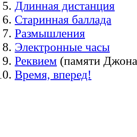
Длинная дистанция
Старинная баллада
Размышления
Электронные часы
Реквием
(памяти Джона
Время, вперед!
Александр Ситковецкий - гитара, 
Артур Михеев - вокал
Леонид Макаревич - клавишные
Леонид Гуткин - бас-гитара
Виктор Михалин - ударные